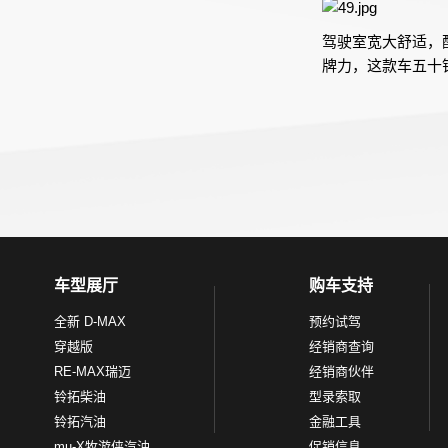
驾驶室宽大舒适，
牌力，这款车五十
车型展厅
购车支持
全新 D-MAX
预约试驾
穿越版
经销商查询
RE-MAX瑞迈
经销商伙伴
铃拓柴油
型录索取
铃拓汽油
金融工具
mu-X牧游侠汽油
促销信息