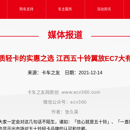
购车支持
车主服务
活动资讯
媒体报道
质轻卡的实惠之选 江西五十铃翼放EC7大
来源：卡车之友 日期：2021-12-14
卡车之友网原创 www.ecv360.com
微信公众号：ecv360
作者：张久英
大家一定会对这几句话不陌生，诸如：「信心就是五十铃」、「一直
也显示出市场对五十铃轻卡品牌的认可和信赖。