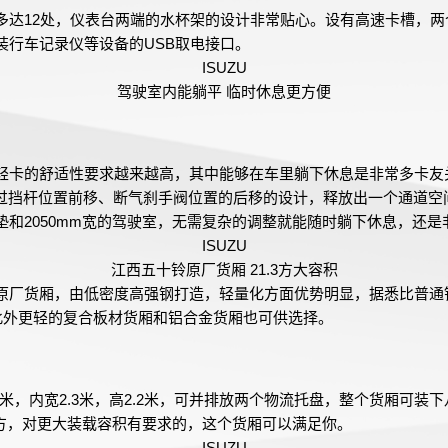
多达12处，仪表台两端的水杯架的设计非常贴心。设有高速卡槽，两
装行车记录仪等设备的USB取电接口。
ISUZU
驾驶室内能躺平 临时休息更方便
轻卡的舒适性要求越来越高，其中能够在车里躺下休息是非常多卡友
通过挡杆位置前移、断气刹手阀位置的后移的设计，释放出一个通道空
垫和2050mm宽的驾驶室，无需复杂的调整就能随时躺下休息，还是
ISUZU
江西五十铃原厂货厢 21.3方大容积
原厂货厢，由低密度高强钢打造，轻量化方面优势明显，据悉比普通
。此外更轻的复合板材货厢和铝合金货厢也可供选择。
2米，内宽2.3米，高2.2米，可并排放两个物流托盘，整个货厢可装
.3方，对更大装载容积有要求的，这个货厢可以满足你。
ISUZU