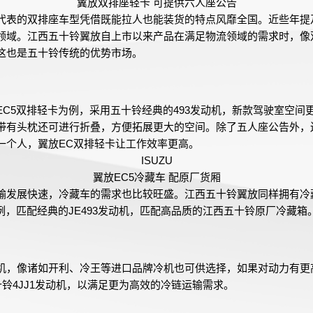
翼放双排座轻卡 可提供六人座公告
代表的双排座车型凭借既能拉人也能装货的特点风靡全国。近些年提
领域。江西五十铃翼放自上市以来产品在满足物流领域的需求时，像
这也是五十铃传统的优势市场。
EC5双排轻卡为例，采用五十铃经典的493发动机，新款驾驶室空间
带有头枕还可进行折叠，方便拓展更大的空间。除了五人座公告外，
一个人，翼放EC双排轻卡让工作效率更高。
ISUZU
翼放EC5冷藏车 配原厂货厢
输发展快速，冷藏车的需求也比较旺盛。江西五十铃翼放同样拥有冷
例，匹配经典的JE493发动机，匹配高品质的江西五十铃原厂冷藏箱
机，像诸如开利、冷王等进口品牌冷机也可供选择，如果对动力有更
十铃4JJ1发动机，以满足更为高效的冷链运输需求。