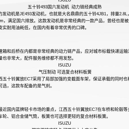
五十铃493国六发动机 动力链经典成熟
的发动机是JE493发动机，也就是大名鼎鼎的五十铃4JB1，排量2.8L
5Nm，满足国六排放。这款发动机是非常经典的一款产品，曾经也是
皮实耐用油耗低，在国内有着非常优秀的口碑。
速箱和后桥在内都是非常经典的动力链产品，应对城市标载快递运输
量也非常大，配件服务维修都不用发愁。
ISUZU
气压制动 可选复合材料板簧
西五十铃翼放EC7采用了局部加强的变截面车架，保证承载的同时也
可选，这款车配备的是气刹。
最近国内蓝牌轻卡市场的重点，江西五十铃翼放EC7在车桥和轮毂等
车轮、铝合金储气筒，板簧也可选择更轻的复合材料板簧。
ISUZU