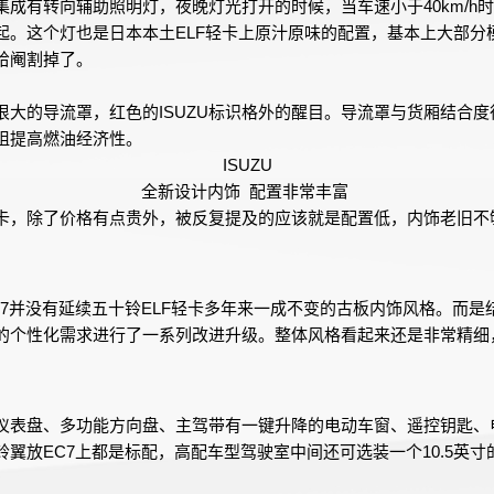
集成有转向辅助照明灯，夜晚灯光打开的时候，当车速小于40km/h
起。这个灯也是日本本土ELF轻卡上原汁原味的配置，基本上大部分
给阉割掉了。
很大的导流罩，红色的ISUZU标识格外的醒目。导流罩与货厢结合
阻提高燃油经济性。
ISUZU
全新设计内饰 配置非常丰富
卡，除了价格有点贵外，被反复提及的应该就是配置低，内饰老旧不
C7并没有延续五十铃ELF轻卡多年来一成不变的古板内饰风格。而是
的个性化需求进行了一系列改进升级。整体风格看起来还是非常精细
仪表盘、多功能方向盘、主驾带有一键升降的电动车窗、遥控钥匙、
铃翼放EC7上都是标配，高配车型驾驶室中间还可选装一个10.5英