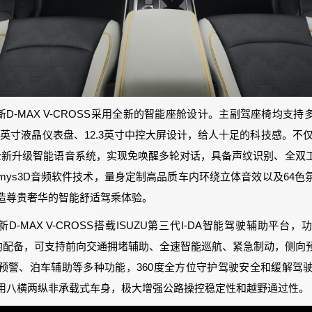
D-MAX V-CROSS采用全新的智能座舱设计。主副驾座椅均支
25英寸液晶仪表盘、12.3英寸中控大屏设计，给人十足的科技感。不仅
载的全新升级智能语音系统，实现免唤醒多轮对话，具备声纹识别、全双
amys3D音频软件技术，量身定制高品质车内环绕立体音效以及64
造尊贵奢华的智能舒适驾乘体验。
D-MAX V-CROSS搭载ISUZU第三代I-DA智能驾驶辅助平台
统的配备，可支持前向交通拥堵辅助、全速智能巡航、紧急制动，侧向
预警、泊车辅助等多种功能，360度全方位守护驾驶安全和缓解驾驶
SS采用八横两纵非承载式车身，极大增强公路操控稳定性和越野通过性。