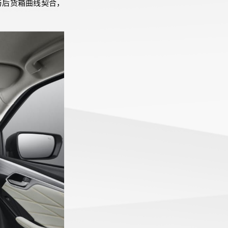
与后货箱曲线契合，