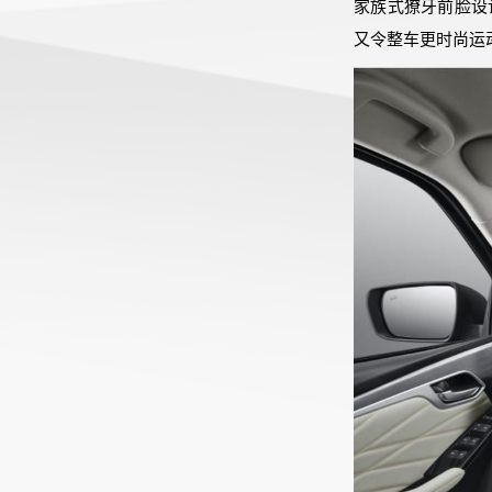
家族式獠牙前脸设
又令整车更时尚运