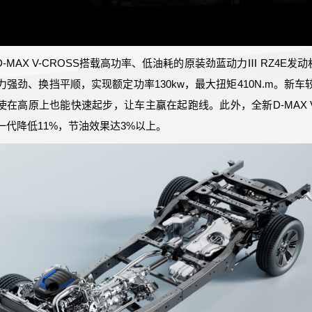
-MAX V-CROSS搭载高功率、低油耗的原装劲蓝动力Ⅲ RZ4E发动
强劲、换挡平顺，实现额定功率130kw，最大扭矩410N.m。新
使在高原上也能快速起步，让车主赢在起跑线。此外，全新D-MAX V
一代降低11%，节油效果达3%以上。